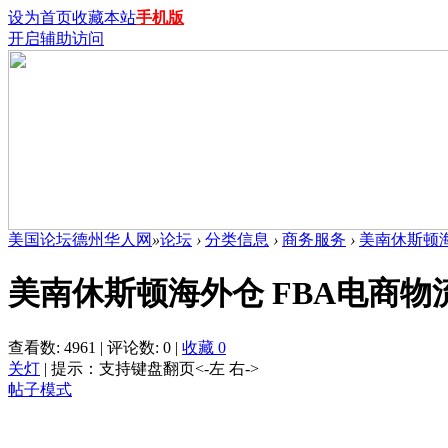
设为首页
收藏本站
手机版
开启辅助访问
美国论坛德州华人网
»
论坛
›
分类信息
›
商务服务
›
美南休斯顿海
美南休斯顿海外仓 FBA电商物
查看数:
4961
|
评论数:
0
|
收藏
0
关灯
|
提示：支持键盘翻页<-左 右->
帖子模式