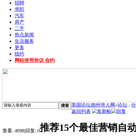
招聘
求职
汽车
房产
二手
热点新闻
生活服务
更多
纽约
网站使用协议 合约
美国论坛德州华人网
»
论坛
›
分
搜索
返回列表
推荐15个最佳营销自
查看:
4098
|
回复:
0