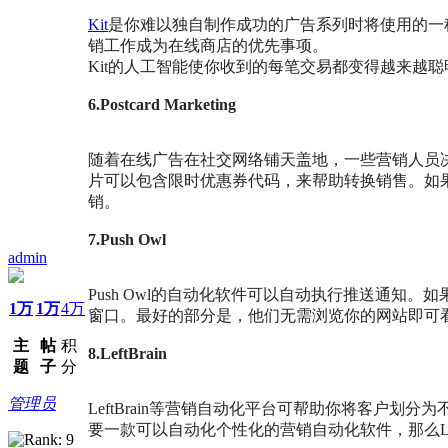
Kit
是你难以独自制作成功的广告系列时将使用的一
销工作成为在线商店的优先事项。
Kit的人工智能使你收到的每笔交易都变得越来越
6.Postcard Marketing
随着在线广告在社交网络铺天盖地，一些营销人员
片可以包含限时优惠券代码，来帮助转换销售。如
销。
7.Push Owl
admin
Push Owl的自动化软件可以自动执行推送通
1万
1万
4万
窗口。最好的部分是，他们无需浏览你的网站即可
主
帖
积
8.LeftBrain
题
子
分
管理员
LeftBrain等营销自动化平台可帮助你将客户
要一款可以自动化个性化的营销自动化软件，那么Left