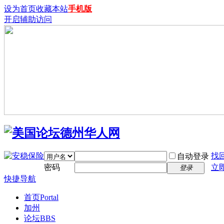
设为首页
收藏本站
手机版
开启辅助访问
找
自动登录
密码
立
登录
快捷导航
首页
Portal
加州
论坛
BBS