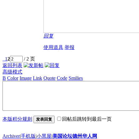
回复
使用道具
举报
1
2
/ 2 页
返回列表
高级模式
B
Color
Image
Link
Quote
Code
Smilies
本版积分规则
回帖后跳转到最后一页
发表回复
Archiver
|
手机版
|
小黑屋
|
美国论坛德州华人网