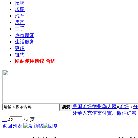
招聘
求职
汽车
房产
二手
热点新闻
生活服务
更多
纽约
网站使用协议 合约
美国论坛德州华人网
»
论坛
›
分
搜索
外華人充值支付寶、微信好幫手！
1
2
/ 2 页
返回列表