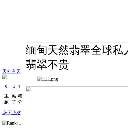
缅甸天然翡翠全球私
翡翠不贵
天外有天
0
1
4
主
帖
积
题
子
分
新手上路