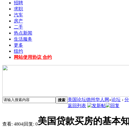
招聘
求职
汽车
房产
二手
热点新闻
生活服务
更多
纽约
网站使用协议 合约
美国论坛德州华人网
»
论坛
›
分
搜索
返回列表
美国贷款买房的基本
查看:
4804
|
回复:
0