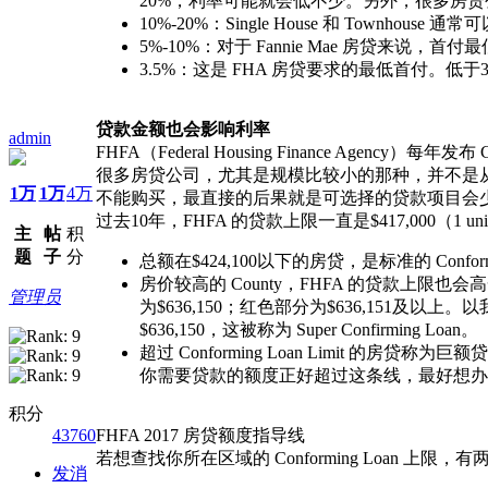
20%，利率可能就会低不少。另外，很多房贷
10%-20%：Single House 和 Tow
5%-10%：对于 Fannie Mae 房贷来说，首
3.5%：这是 FHA 房贷要求的最低首付。低于
贷款金额也会影响利率
admin
FHFA（Federal Housing Finance Agency）每
很多房贷公司，尤其是规模比较小的那种，并不是从自己兜
1万
1万
4万
不能购买，最直接的后果就是可选择的贷款项目会
过去10年，FHFA 的贷款上限一直是$417,000（1 
主
帖
积
题
子
分
总额在$424,100以下的房贷，是标准的 Conf
房价较高的 County，FHFA 的贷款上限也
管理员
为$636,150；红色部分为$636,151及以上。
$636,150，这被称为 Super Confirming Loan。
超过 Conforming Loan Limit 的房贷
你需要贷款的额度正好超过这条线，最好想办
积分
43760
FHFA 2017 房贷额度指导线
若想查找你所在区域的 Conforming Loan 上限，
发消