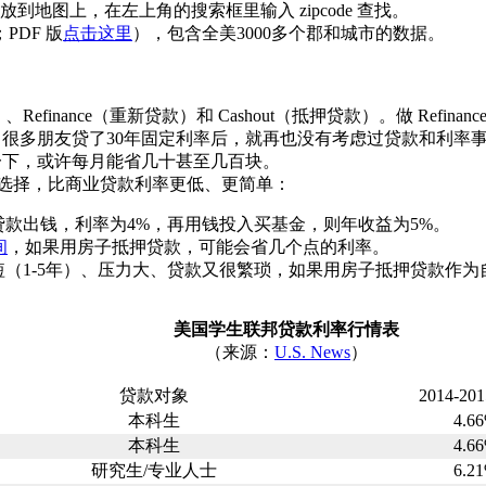
放到地图上，在左上角的搜索框里输入 zipcode 查找。
；PDF 版
点击这里
），包含全美3000多个郡和城市的数据。
efinance（重新贷款）和 Cashout（抵押贷款）。做 Refina
钱方法。很多朋友贷了30年固定利率后，就再也没有考虑过贷款和
下，或许每月能省几十甚至几百块。
常见选择，比商业贷款利率更低、更简单：
贷款出钱，利率为4%，再用钱投入买基金，则年收益为5%。
间
，如果用房子抵押贷款，可能会省几个点的利率。
定还款时间短（1-5年）、压力大、贷款又很繁琐，如果用房子抵押贷
美国学生联邦贷款利率行情表
（来源：
U.S. News
）
贷款对象
2014-20
本科生
4.6
本科生
4.6
研究生/专业人士
6.2