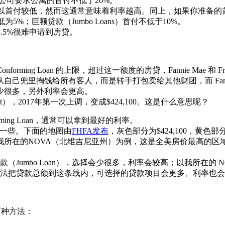
公司要求公寓的首付不低于20%。
nhouse 通常可以首付较低，然而这通常意味着利率越高。同上，如果你准
付最低为5%；巨额贷款（Jumbo Loans）首付不低于10%。
3.5%很难申请到房贷。
年发布 Conforming Loan 的上限，超过这一额度的房贷，Fannie Mae 和 F
里掏钱给所有客人，而是转手打包卖给其他财团，而 Fannie Ma
少很多，另外利率会更高。
unit），2017年第一次上调，变成$424,100。这是什么意思呢？
orming Loan，通常可以拿到最好的利率。
会高一些。下面的地图由
FHFA发布
，灰色部分为$424,100，黄色部分为$4
以我所在的NOVA（北维吉尼亚州）为例，这是全美房价最高的区域之一，Fair
称为巨额贷款（Jumbo Loan），选择会少很多，利率会较高；以我所在的 NOV
法把贷款总额到这条线内，可选择的贷款项目会更多、利率也会
有两种方法：