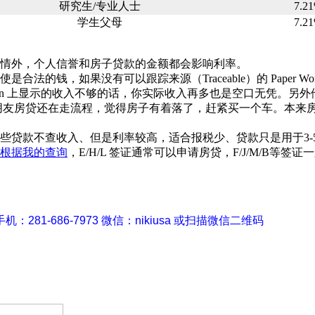
研究生/专业人士
7.2
学生父母
7.2
情外，个人信誉和房子贷款的金额都会影响利率。
法的钱，如果没有可以跟踪来源（Traceable）的 Paper
ax Return 上显示的收入不够的话，你实际收入再多也是空口无凭
房贷还在走流程，觉得房子有着落了，赶紧买一个车。本来房贷已经 
款不查收入、但是利率较高，适合报税少、贷款只是用于3-5年过渡
根据我的查询
，E/H/L 签证通常可以申请房贷，F/J/M/B等签
281-686-7973 微信：nikiusa 或扫描微信二维码