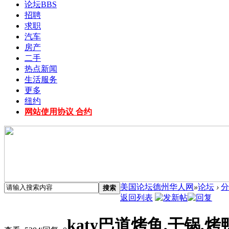
论坛
BBS
招聘
求职
汽车
房产
二手
热点新闻
生活服务
更多
纽约
网站使用协议 合约
美国论坛德州华人网
»
论坛
›
分
搜索
返回列表
katy巴道烤鱼,干锅,