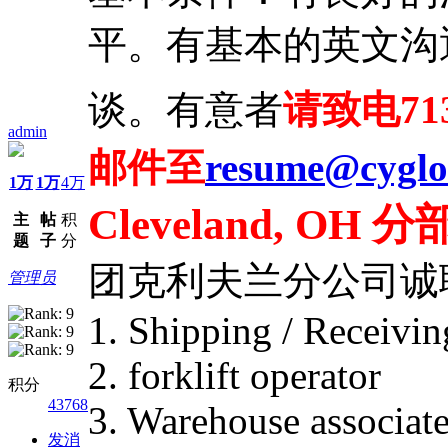
平。有基本的英文沟
谈。有意者
请致电713
admin
邮件至
resume@cyglo
1万
1万
4万
Cleveland, O
主
帖
积
题
子
分
团克利夫兰分公司诚
管理员
1. Shipping / Receiving
2. forklift operator
积分
43768
3. Warehouse associat
发消