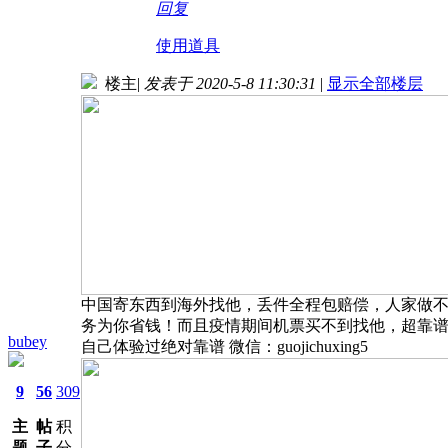
回复
使用道具
楼主
|
发表于 2020-5-8 11:30:31
|
显示全部楼层
中国寄东西到海外找他，丢件全程包赔偿，人家做
务为你省钱！而且疫情期间机票买不到找他，超靠
bubey
自己体验过绝对靠谱 微信：guojichuxing5
9
56
309
主
帖
积
题
子
分