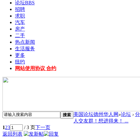
论坛
BBS
招聘
求职
汽车
房产
二手
热点新闻
生活服务
更多
纽约
网站使用协议 合约
美国论坛德州华人网
»
论坛
›
分
搜索
人交友群！想进得来！ ...
1
2
3
/ 3 页
下一页
返回列表