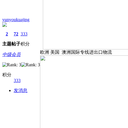
yunyoukuajing
2
72
333
主题
帖子
积分
欧洲 美国 澳洲国际专线进出口物流
中级会员
积分
333
发消息