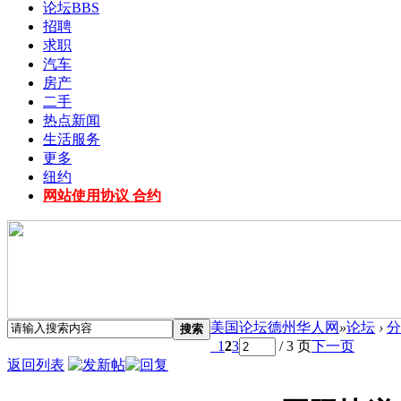
论坛
BBS
招聘
求职
汽车
房产
二手
热点新闻
生活服务
更多
纽约
网站使用协议 合约
美国论坛德州华人网
»
论坛
›
分
搜索
1
2
3
/ 3 页
下一页
返回列表