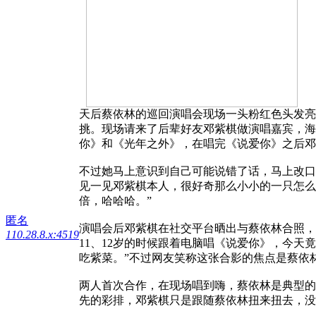
天后蔡依林的巡回演唱会现场一头粉红色头发亮
挑。现场请来了后辈好友邓紫棋做演唱嘉宾，海
你》和《光年之外》，在唱完《说爱你》之后邓
不过她马上意识到自己可能说错了话，马上改口
见一见邓紫棋本人，很好奇那么小小的一只怎么
倍，哈哈哈。”
匿名
演唱会后邓紫棋在社交平台晒出与蔡依林合照，
110.28.8.x:4519
11、12岁的时候跟着电脑唱《说爱你》，今
吃紫菜。”不过网友笑称这张合影的焦点是蔡依
两人首次合作，在现场唱到嗨，蔡依林是典型的
先的彩排，邓紫棋只是跟随蔡依林扭来扭去，没