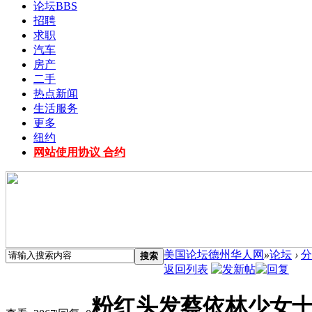
论坛
BBS
招聘
求职
汽车
房产
二手
热点新闻
生活服务
更多
纽约
网站使用协议 合约
美国论坛德州华人网
»
论坛
›
分
搜索
返回列表
粉红头发蔡依林少女