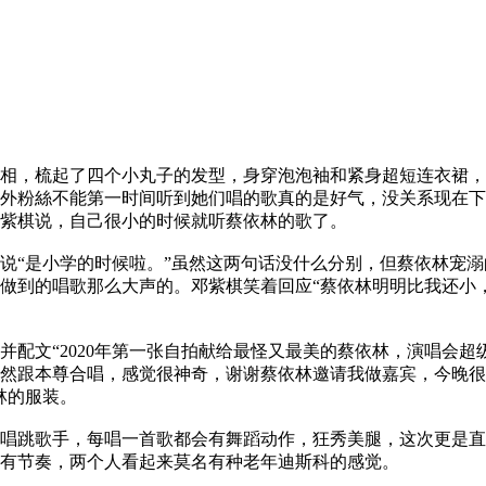
相，梳起了四个小丸子的发型，身穿泡泡袖和紧身超短连衣裙，
外粉絲不能第一时间听到她们唱的歌真的是好气，没关系现在下
紫棋说，自己很小的时候就听蔡依林的歌了。
说“是小学的时候啦。”虽然这两句话没什么分别，但蔡依林宠
做到的唱歌那么大声的。邓紫棋笑着回应“蔡依林明明比我还小
并配文“2020年第一张自拍献给最怪又最美的蔡依林，演唱会
天竟然跟本尊合唱，感觉很神奇，谢谢蔡依林邀请我做嘉宾，今晚很
林的服装。
唱跳歌手，每唱一首歌都会有舞蹈动作，狂秀美腿，这次更是直
有节奏，两个人看起来莫名有种老年迪斯科的感觉。