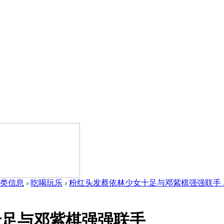
类信息
›
吃喝玩乐
›
粉红头发蔡依林少女十足与邓紫棋强强联手 ..
十足与邓紫棋强强联手