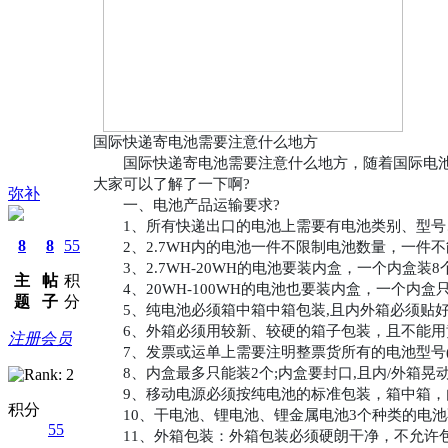
国际快递寄电池需要注意什么地方
国际快递寄电池需要注意什么地方，随着国际电池运
大家可以了解了一下啊?
弥补
一、电池产品运输要求?
1、所有快递出口的电池上需要有电池类别、型号、电压
8
8
55
2、2.7WH内的电池一件不限制电池数量，一件不能
3、2.7WH-20WH的电池要装内盒，一个内盒装8
主
帖
积
4、20WH-100WH的电池也要装内盒，一个内盒只
题
子
分
5、纯电池必须箱中箱中箱包装,且内外箱必须贴好
6、外箱必须用较新、较硬的箱子包装，且不能用
注册会员
7、发票或运单上需要注明整票货所有的电池型号(mod
8、内盒最多只能装2个;内盒要封口,且内/外箱晃动
9、移动电源必须按纯电池的标准包装，箱中箱，
积分
10、干电池、锂电池、锂金属电池3个种类的电池
55
11、外箱包装：外箱包装必须硬朗干净，不允许包