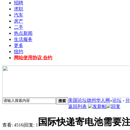
招聘
求职
汽车
房产
二手
热点新闻
生活服务
更多
纽约
网站使用协议 合约
美国论坛德州华人网
»
论坛
›
分
搜索
返回列表
国际快递寄电池需要
查看:
4516
|
回复:
1