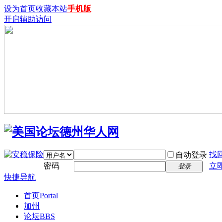
设为首页
收藏本站
手机版
开启辅助访问
找
自动登录
密码
立
登录
快捷导航
首页
Portal
加州
论坛
BBS