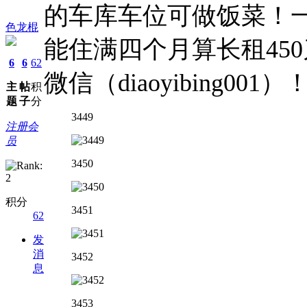
的车库车位可做饭菜！一
色龙棍
能住满四个月算长租450刀
6
6
62
微信（diaoyibing001）
主
帖
积
题
子
分
3449
注册会
员
3450
积分
3451
62
发
消
3452
息
3453