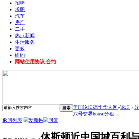
招聘
求职
汽车
房产
二手
热点新闻
生活服务
更多
纽约
网站使用协议 合约
美国论坛德州华人网
»
论坛
›
分
搜索
六号交界house分租 ...
返回列表
休斯顿近中国城百利与六