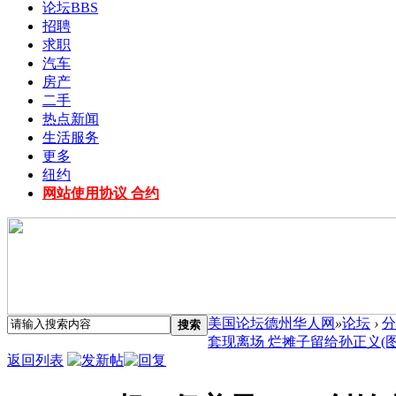
论坛
BBS
招聘
求职
汽车
房产
二手
热点新闻
生活服务
更多
纽约
网站使用协议 合约
美国论坛德州华人网
»
论坛
›
分
搜索
套现离场 烂摊子留给孙正义(图) 
返回列表