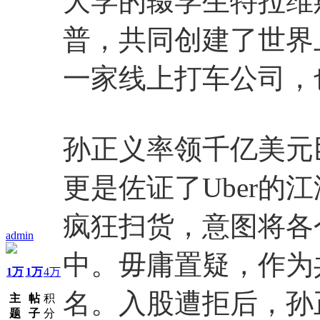
大学的辍学生特拉维
普，共同创建了世界
一家线上打车公司，也
孙正义率领千亿美元
更是佐证了Uber的
疯狂扫货，意图将各
admin
中。毋庸置疑，作为共
1万
1万
4万
名。入股遭拒后，孙
主
帖
积
题
子
分