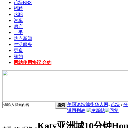
论坛
BBS
招聘
求职
汽车
房产
二手
热点新闻
生活服务
更多
纽约
网站使用协议 合约
美国论坛德州华人网
»
论坛
›
分
搜索
返回列表
Katy亚洲城10分钟Ho