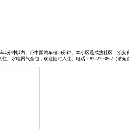
，ROSS，开车4分钟以内。距中国城车程20分钟。本小区是成熟社
电网气全包，欢迎随时入住。电话：8322793862（请短信联系我