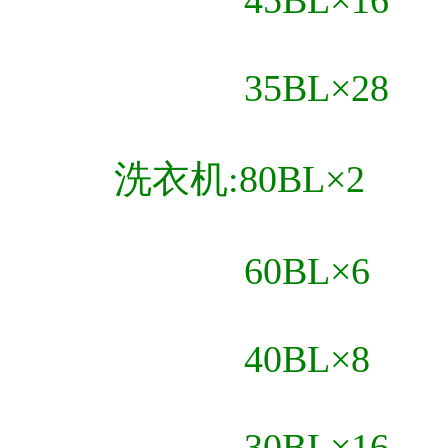
35BL×28
洗衣机:80BL×2
60BL×6
40BL×8
30BL×16