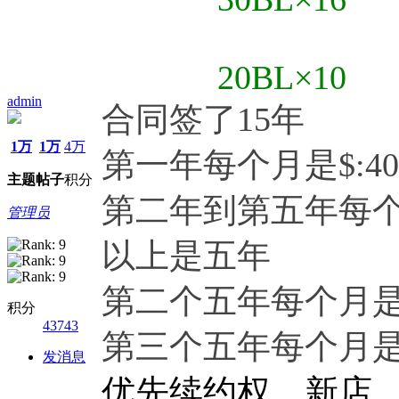
20BL×10
admin
合同签了15年
1万
1万
4万
第一年每个月是$:40
主题
帖子
积分
第二年到第五年每个月
管理员
以上是五年
第二个五年每个月是$:
积分
43743
第三个五年每个月是$:
发消息
优先续约权，
新店