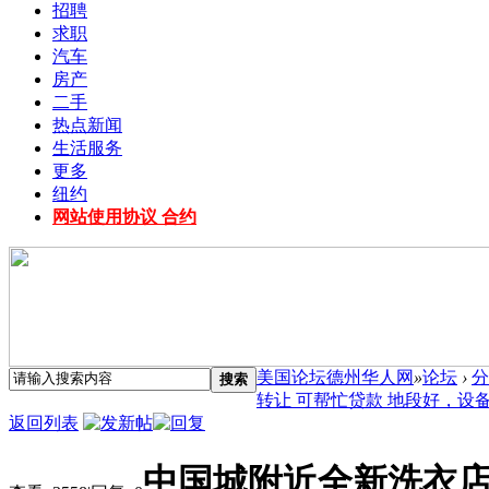
招聘
求职
汽车
房产
二手
热点新闻
生活服务
更多
纽约
网站使用协议 合约
美国论坛德州华人网
»
论坛
›
分
搜索
转让 可帮忙贷款 地段好，设备佳 
返回列表
中国城附近全新洗衣店