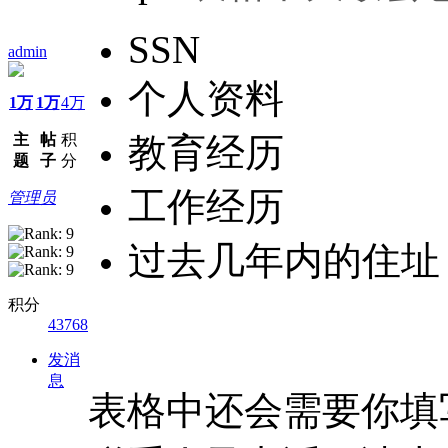
SSN
admin
个人资料
1万
1万
4万
主
帖
积
教育经历
题
子
分
工作经历
管理员
过去几年内的住址
积分
43768
发消
息
表格中还会需要你填