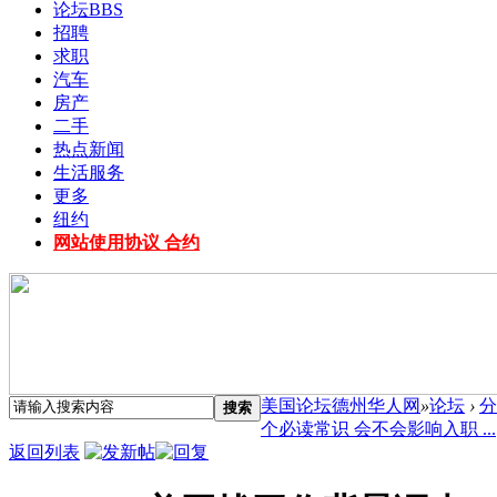
论坛
BBS
招聘
求职
汽车
房产
二手
热点新闻
生活服务
更多
纽约
网站使用协议 合约
美国论坛德州华人网
»
论坛
›
分
搜索
个必读常识 会不会影响入职 ...
返回列表