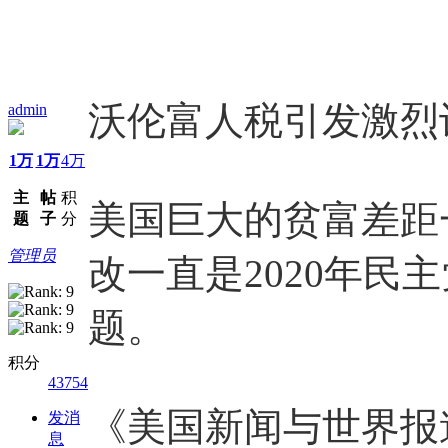
沃伦富人税引发激烈
admin
1万
1万
4万
主
帖
积
美国巨大的贫富差距
题
子
分
管理员
改一直是2020年民
题。
积分
43754
《美国新闻与世界报
发消
息