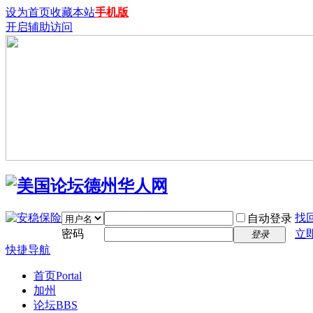
设为首页
收藏本站
手机版
开启辅助访问
找
自动登录
密码
立
登录
快捷导航
首页
Portal
加州
论坛
BBS