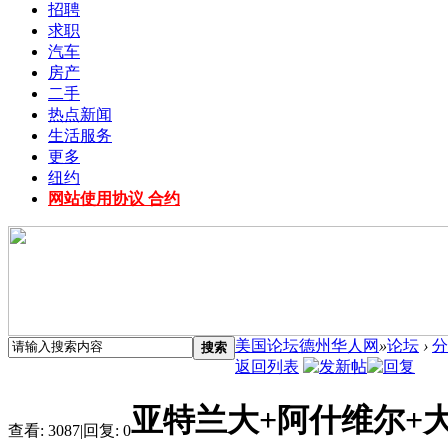
招聘
求职
汽车
房产
二手
热点新闻
生活服务
更多
纽约
网站使用协议 合约
美国论坛德州华人网
»
论坛
›
分
搜索
返回列表
亚特兰大+阿什维尔+大
查看:
3087
|
回复:
0