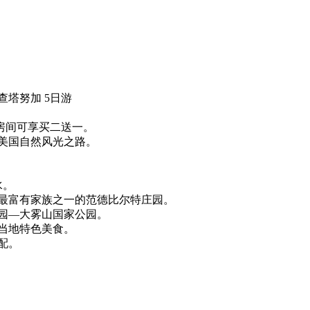
查塔努加 5日游
一个房间可享买二送一。
在美国自然风光之路。
水。
国最富有家族之一的范德比尔特庄园。
公园—大雾山国家公园。
味当地特色美食。
配。