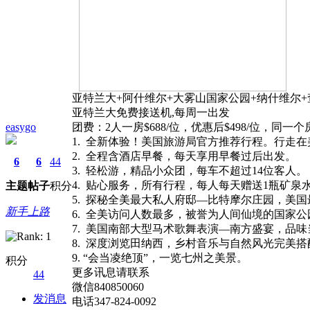
亚特兰大+阿什维尔+大雾山国家公园+纳什维尔+
亚特兰大免费接送机,每周一出发
easygo
团费：2人一房$688/位，优惠后$498/位，同
1. 全新体验！美国旅游局官方推荐行程。行走
2. 全程含酒店早餐，每天享用早餐过后出发。
6
6
44
3. 轻松游，精品小众团，每车不超过14位客人。
4. 贴心服务，所有行程，每人每天赠送1瓶矿泉
主题
帖子
积分
5. 探秘全美最大私人府邸—比特摩尔庄园，美
新手上路
6. 全美访问人数最多，被誉为人间仙境的国家
7. 美国南部大型马术歌舞表演—南方盛宴，品
8. 深度浏览田纳西，乡村音乐与自然风光完美搭
9. “会当凌绝顶”，一览七州之美景。
积分
更多讯息请联系
44
微信840850060
发消息
电话347-824-0092