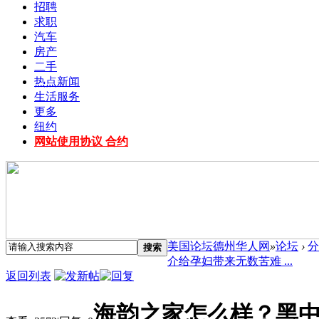
招聘
求职
汽车
房产
二手
热点新闻
生活服务
更多
纽约
网站使用协议 合约
美国论坛德州华人网
»
论坛
›
分
搜索
介给孕妇带来无数苦难 ...
返回列表
海韵之家怎么样？黑