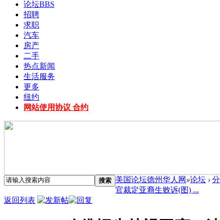
论坛
BBS
招聘
求职
汽车
房产
二手
热点新闻
生活服务
更多
纽约
网站使用协议 合约
美国论坛德州华人网
»
论坛
›
分
搜索
官裁定亚裔生败诉(图) ...
返回列表