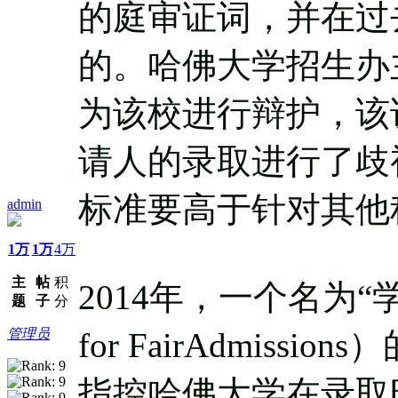
的庭审证词，并在过
的。哈佛大学招生办
为该校进行辩护，该
请人的录取进行了歧
标准要高于针对其他
admin
1万
1万
4万
主
帖
积
2014年，一个名为“学
题
子
分
管理员
for FairAdmis
指控哈佛大学在录取