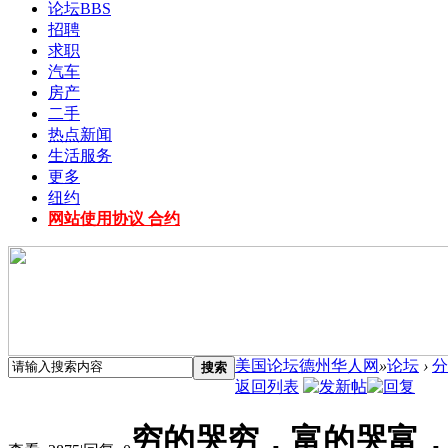
论坛
BBS
招聘
求职
汽车
房产
二手
热点新闻
生活服务
更多
纽约
网站使用协议 合约
美国论坛德州华人网
»
论坛
›
分
搜索
返回列表
穷的哭穷，富的哭富，