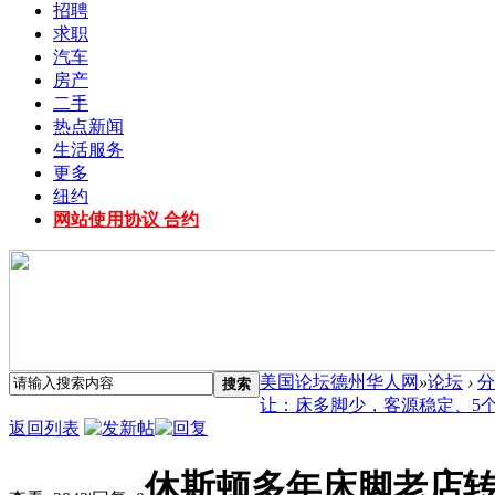
招聘
求职
汽车
房产
二手
热点新闻
生活服务
更多
纽约
网站使用协议 合约
美国论坛德州华人网
»
论坛
›
分
搜索
让：床多脚少，客源稳定、5个单间
返回列表
休斯顿多年床脚老店转