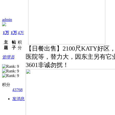
admin
1万
1万
4万
主
帖
积
【日餐出售】2100尺KATY
题
子
分
医院等，替力大，因东主另有它业，有
管理员
3601非诚勿扰！
积分
43768
发消息