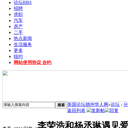
论坛
BBS
招聘
求职
汽车
房产
二手
热点新闻
生活服务
更多
纽约
网站使用协议 合约
美国论坛德州华人网
»
论坛
›
分
搜索
返回列表
李荣浩和杨丞琳遇见