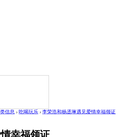
类信息
›
吃喝玩乐
›
李荣浩和杨丞琳遇见爱情幸福领证
爱情幸福领证