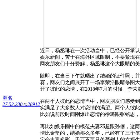
近日，杨丞琳在一次活动当中，已经公开承认
娱乐新闻，苦于在海外区域限制，不要紧现在
网友朋友们十分费解，杨丞琳这个大眼睛的美
随即，在当日下午就晒出了结婚的证件照，并
赛，网友们之间展开了一场李荣浩眼睛修图大
开了彼此的恋情，在2018年7月的时候，李
匿名
在两个人彼此的恋情当中，网友朋友们感受到
27.52.230.x:28912
实满足了大多数人对恋情的渴望。两个人彼此
比如说前段时间刚爆出恋情的徐璐跟张铭恩，
再比如娱乐圈中的模范夫妻邓超跟孙俪，这两
情比金坚的，结婚那么多年，已经有了三个孩
定会丰富多彩。千万不要只羡慕别人的幸福生