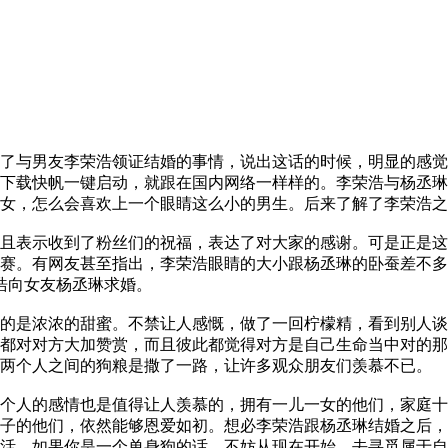
了与男友李荣浩领证结婚的事情，说出这话的时候，明显的感觉
下载快帆一键启动，就跟在国内网络一样样的。李荣浩与杨丞琳
女，怎么会喜欢上一个眼睛这么小的男生。后来了解了李荣浩之
且表示收到了粉丝们的祝福，表达了对大家的感谢。可是正是这
赛。有网友甚至指出，李荣浩眼睛的大小跟杨丞琳的卧蚕差不多大
荣浩向女友杨丞琳求婚。
的是浓浓的甜蜜。不禁让人感慨，做了一回柠檬精，看到别人谈
都对对方大加赞赏，而且彼此都觉得对方是自己生命当中对的那
两个人之间的狗粮是撒了一路，让许多观众朋友们羡慕不已。
个人的感情也是值得让人羡慕的，拥有一儿一女的他们，家庭十
子的他们，依然能够恩爱如初。想必李荣浩跟杨丞琳结婚之后，
活，如果你是一个单身狗的话，不妨从现在开始，去寻觅属于自