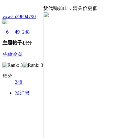
货代稳如山，清关价更低
vxw2529694790
6
49
248
主题
帖子
积分
中级会员
积分
248
发消息