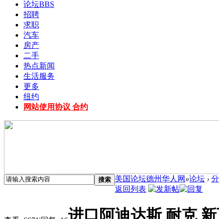
论坛
BBS
招聘
求职
汽车
房产
二手
热点新闻
生活服务
更多
纽约
网站使用协议 合约
美国论坛德州华人网
»
论坛
›
分
搜索
返回列表
进口阿迪达斯 耐克 新