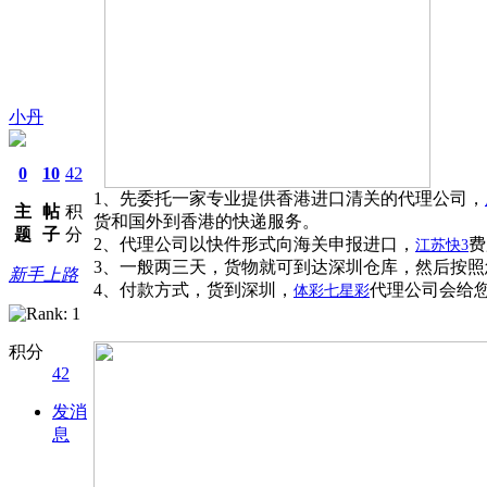
小丹
0
10
42
1、先委托一家专业提供香港进口清关的代理公司，
主
帖
积
货和国外到香港的快递服务。
题
子
分
2、代理公司以快件形式向海关申报进口，
费
江苏快
3
3、一般两三天，货物就可到达深圳仓库，然后按
新手上路
4、付款方式，货到深圳，
代理公司会给
体彩七星彩
积分
42
发消
息