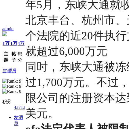
年5月，东峡大通就
北京丰台、杭州市、
admin
个法院的近20件执
1万
1万
4万
就超过6,000万元
主
帖
积
题
子
分
同时，东峡大通被冻
管理员
过1,700万元。不
限公司的注册资本达到1
积分
43713
美元。
发消
息
ofo法定代表人被限