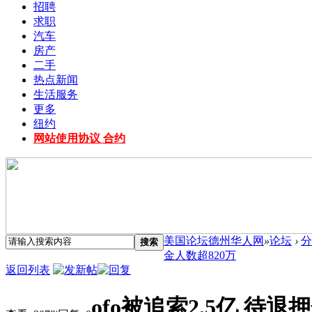
招聘
求职
汽车
房产
二手
热点新闻
生活服务
更多
纽约
网站使用协议 合约
美国论坛德州华人网
»
论坛
›
分
搜索
金人数超820万
返回列表
ofo被追索2.5亿 待退