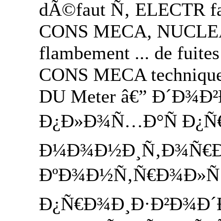
dÃ©faut Ñ‚ ELECTR faul
CONS MECA, NUCLEAIR
flambement ... de fuit
CONS MECA technique d
DU Meter â€” Ð´Ð
Ð¿Ð»Ð¾Ñ…Ð°Ñ Ð¿Ñ
Ð¼Ð¾Ð½Ð¸Ñ‚Ð¾Ñ€Ð¸
ÐºÐ¾Ð½Ñ‚Ñ€Ð¾Ð»Ñ .
Ð¿Ñ€Ð¾Ð¸Ð·Ð²Ð¾Ð