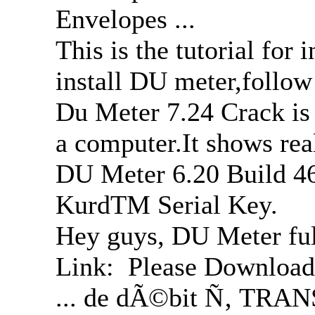
Envelopes ...
This is the tutorial for
install DU meter,follow
Du Meter 7.24 Crack is
a computer.It shows real
DU Meter 6.20 Build 46
KurdTM Serial Key.
Hey guys, DU Meter fu
Link: Please Download 
... de dÃ©bit Ñ‚ TRAN