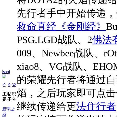
先行者手中开始传递
救命真经《金刚经》
B
PSG.LGD战队、2
佛法
009、Newbee战队、r
xiao8、VG战队、E
isoqj
的荣耀先行者将通过自
0
9
32
焰，之后玩家即可点击
主
帖
积
题
子
分
继续传递给更
法住行者
新手上
路