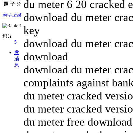
du meter 6 20 cracked 
题
子
分
download du meter crac
新手上路
key
积分
download du meter crac
5
发
download
消
息
download du meter crac
complaints against ban
du meter cracked versi
du meter cracked versio
du meter free download 