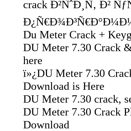
crack Ð²ÑˆÐ¸Ñ‚ Ð² Ñ
Ð¿Ñ€Ð¾Ð³Ñ€Ð°Ð¼Ð¼Ñ
Du Meter Crack + Key
DU Meter 7.30 Crack &
here
ï»¿DU Meter 7.30 Crack
Download is Here
DU Meter 7.30 crack, s
DU Meter 7.30 Crack Pl
Download