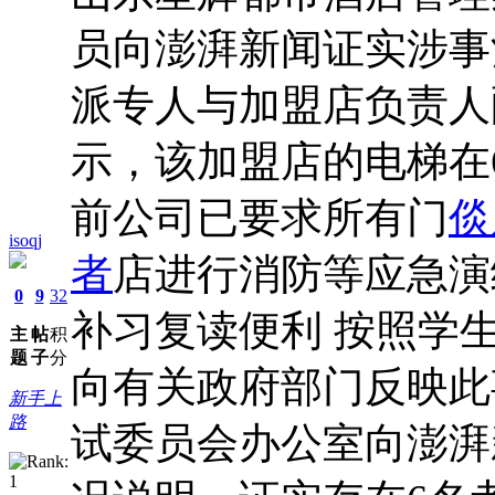
员向澎湃新闻证实涉事
派专人与加盟店负责人
示，该加盟店的电梯在
前公司已要求所有门
倓
isoqj
者
店进行消防等应急演
0
9
32
补习复读便利 按照学
主
帖
积
题
子
分
向有关政府部门反映此
新手上
路
试委员会办公室向澎湃