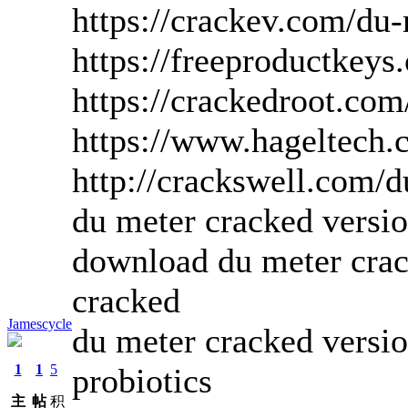
https://crackev.com/du-
https://freeproductkeys
https://crackedroot.co
https://www.hageltech.
http://crackswell.com/d
du meter cracked versio
download du meter crac
cracked
Jamescycle
du meter cracked versio
1
1
5
probiotics
主
帖
积