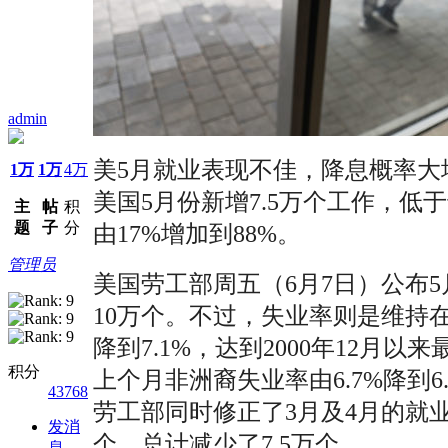
admin
美5月就业表现不佳，降息概率大增到88%。(
1万
1万
4万
美国5月份新增7.5万个工作，低
主
帖
积
题
子
分
由17%增加到88%。
管理员
美国劳工部周五（6月7日）公布
10万个。不过，失业率则是维持在
降到7.1%，达到2000年12月以
积分
上个月非洲裔失业率由6.7%降到6.
43768
劳工部同时修正了3月及4月的就业数
发消
个，总计减少了7.5万个
息