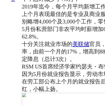
2019年迄今，每个月平均新增工作1
上个月表现最佳的是专业及商业服
别略增4,000个及3,000个工作
5月份私营部门非农平均时薪增加6美
62.8%。
十分关注就业市场的
美联储
官员，
率，由前一个月的17%，增高到8
定降息（总计3次）。
RSM US首席经济学家约瑟夫・布鲁
因为5月份就业报告显示，劳动
在劳工部公布上个月的就业报告
红，小幅上扬。