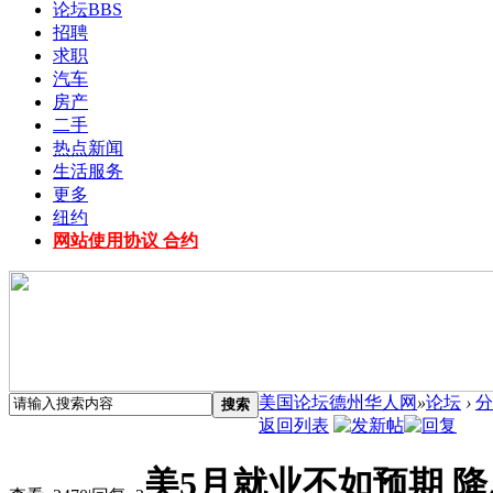
论坛
BBS
招聘
求职
汽车
房产
二手
热点新闻
生活服务
更多
纽约
网站使用协议 合约
美国论坛德州华人网
»
论坛
›
分
搜索
返回列表
美5月就业不如预期 降