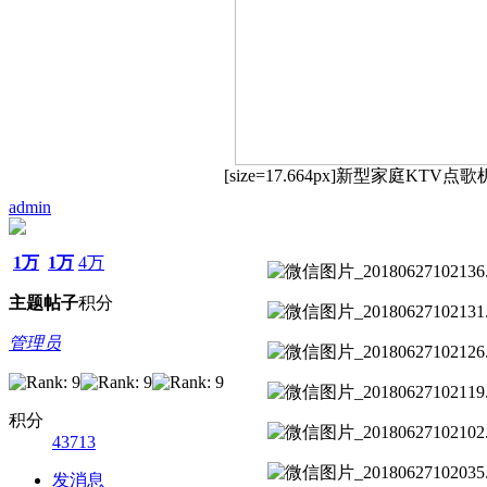
[size=17.664px]新型家庭K
admin
1万
1万
4万
主题
帖子
积分
管理员
积分
43713
发消息