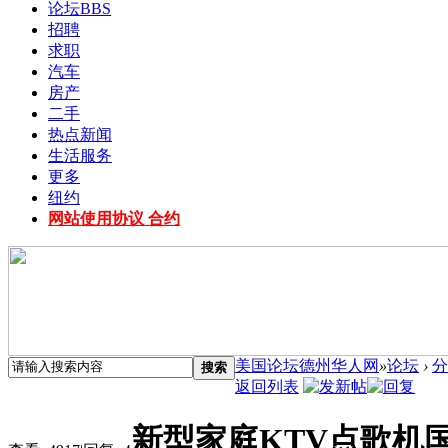
论坛
BBS
招聘
求职
汽车
房产
二手
热点新闻
生活服务
更多
纽约
网站使用协议 合约
美国论坛德州华人网
»
论坛
›
分
搜索
返回列表
新型家庭KTV点歌机国庆