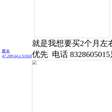
就是我想要买2个月左右的狗
匿名
优先 电话 83286050
47.209.64.x:53503