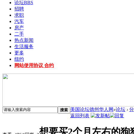
论坛
BBS
招聘
求职
汽车
房产
二手
热点新闻
生活服务
更多
纽约
网站使用协议 合约
美国论坛德州华人网
»
论坛
›
分
搜索
返回列表
想要买2个月左右的狗狗 