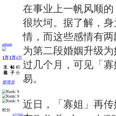
在事业上一帆风顺的
很坎坷。据了解，身
情，而这些感情有两
admin
为第二段婚姻升级为
1万
1万
4万
过几个月，可见「寡
主
帖
积
题
子
分
易。
管理员
近日，「寡姐」再传
积分
43768