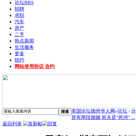
论坛
BBS
招聘
求职
汽车
房产
二手
热点新闻
生活服务
更多
纽约
网站使用协议 合约
美国论坛德州华人网
»
论坛
›
分
搜索
曾有两段婚姻 前夫是“死侍” ...
返回列表