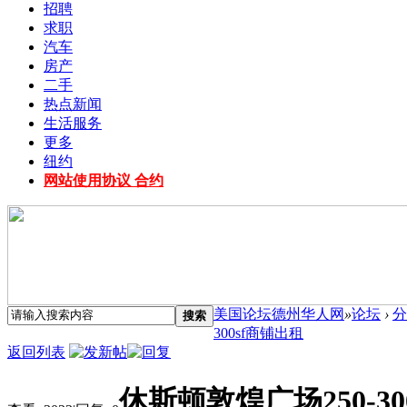
招聘
求职
汽车
房产
二手
热点新闻
生活服务
更多
纽约
网站使用协议 合约
美国论坛德州华人网
»
论坛
›
分
搜索
300sf商铺出租
返回列表
休斯顿敦煌广场250-30