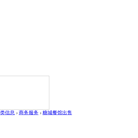
类信息
›
商务服务
›
糖城餐馆出售