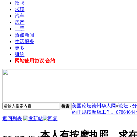
招聘
求职
汽车
房产
二手
热点新闻
生活服务
更多
纽约
网站使用协议 合约
美国论坛德州华人网
»
论坛
›
分
搜索
的正规按摩店工作。6786464441 
返回列表
本人有按摩执照，求在Ka