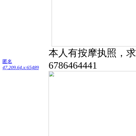
本人有按摩执照，求
匿名
6786464441
47.209.64.x:65489