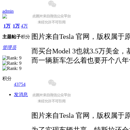
admin
1万
1万
4万
图片来自Tesla 官网，版权属于
主题
帖子
积分
管理员
而买台Model 3也就3.5万
而一辆新车怎么着也要开个八年
积分
43754
发消息
图片来自Tesla 官网，版权属于
为了实现车辆共享，特斯拉还会推出一个