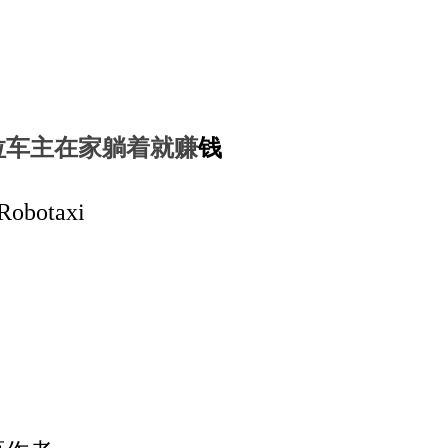
斯拉车主在家躺着就赚
钱
otaxi