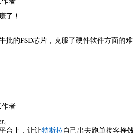
原作者
赚了！
批的FSD芯片，克服了硬件软件方面的难题，
原作者
er。
平台上，让让
特斯拉
自己出去跑单接客挣