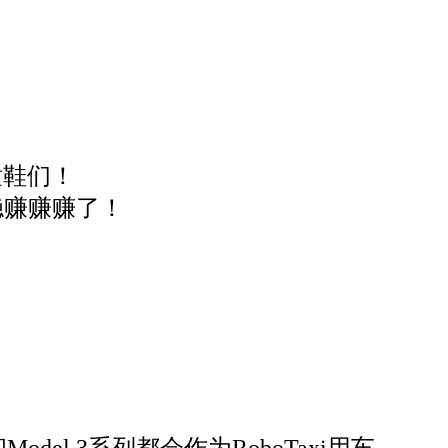
童鞋们！
稳赚赚赚了！
del 3系列都会作为RoboTaxi用车。