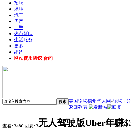
招聘
求职
汽车
房产
二手
热点新闻
生活服务
更多
纽约
网站使用协议 合约
美国论坛德州华人网
»
论坛
›
分
搜索
返回列表
无人驾驶版Uber年赚
查看:
3480
|
回复:
3