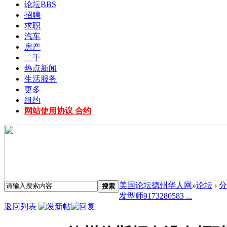
论坛
BBS
招聘
求职
汽车
房产
二手
热点新闻
生活服务
更多
纽约
网站使用协议 合约
美国论坛德州华人网
»
论坛
›
分
搜索
发型师9173280583 ...
返回列表