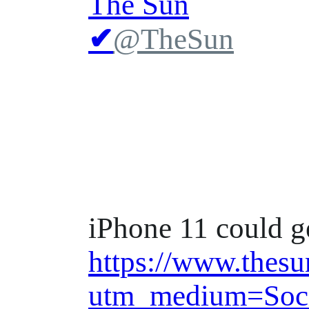
The Sun
✔
@TheSun
iPhone 11 could g
https://www.
thesu
utm_medium=Soci