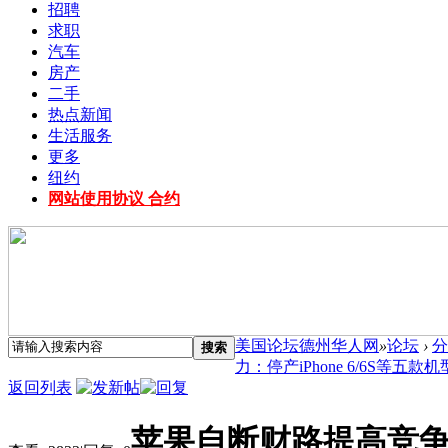
招聘
求职
汽车
房产
二手
热点新闻
生活服务
更多
纽约
网站使用协议 合约
美国论坛德州华人网
»
论坛
›
分
搜索
力：停产iPhone 6/6S等五款机型(
返回列表
苹果自断财路提高竞争力：