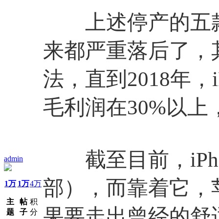
上述停产的五款机型
来都严重落后了，
法，直到2018年
毛利润在30%以
截至目前，iPhon
admin
部），而靠着它，
1万
1万
4万
主
帖
积
果要走出曾经的舒
题
子
分