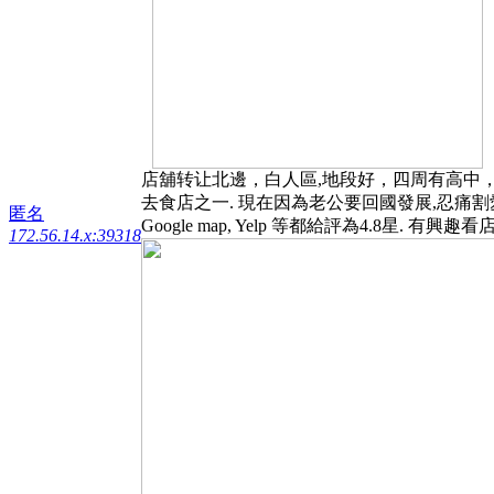
店舖转让北邊，白人區,地段好，四周有高中，高級住
去食店之一. 現在因為老公要回國發展,忍痛割愛. 月
匿名
Google map, Yelp 等都給評為4.8星. 有興趣看店
172.56.14.x:39318