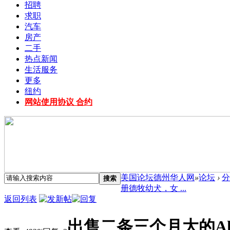
招聘
求职
汽车
房产
二手
热点新闻
生活服务
更多
纽约
网站使用协议 合约
美国论坛德州华人网
»
论坛
›
分
搜索
册德牧幼犬，女 ...
返回列表
出售二条三个月大的A