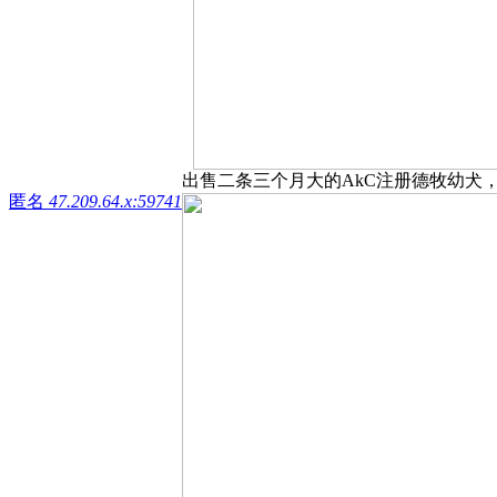
出售二条三个月大的AkC注册德牧幼犬，女，每
匿名
47.209.64.x:59741