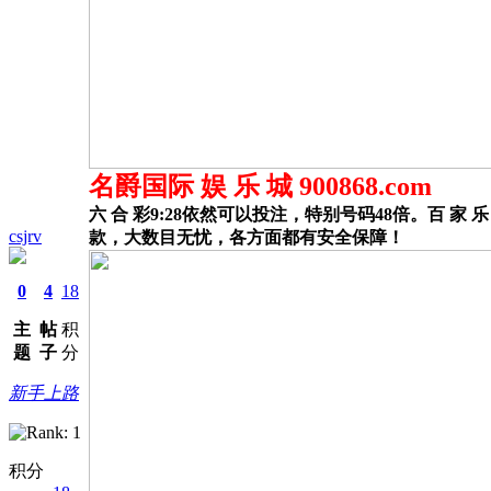
名爵国际 娱 乐 城 900868.com
六 合 彩9:28依然可以投注，特别号码48倍。百 家 
csjrv
款，大数目无忧，各方面都有安全保障！
0
4
18
主
帖
积
题
子
分
新手上路
积分