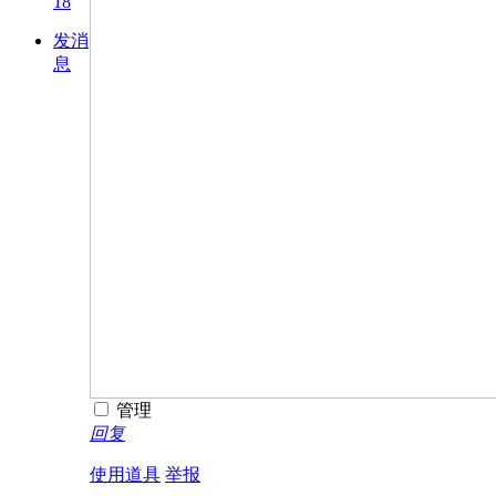
18
发消
息
管理
回复
使用道具
举报