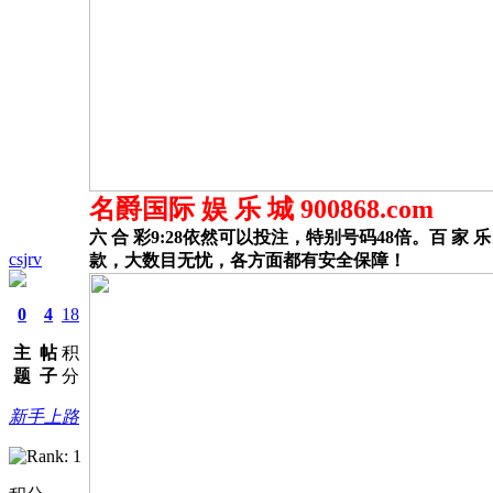
名爵国际 娱 乐 城 900868.com
六 合 彩9:28依然可以投注，特别号码48倍。百 家 
csjrv
款，大数目无忧，各方面都有安全保障！
0
4
18
主
帖
积
题
子
分
新手上路