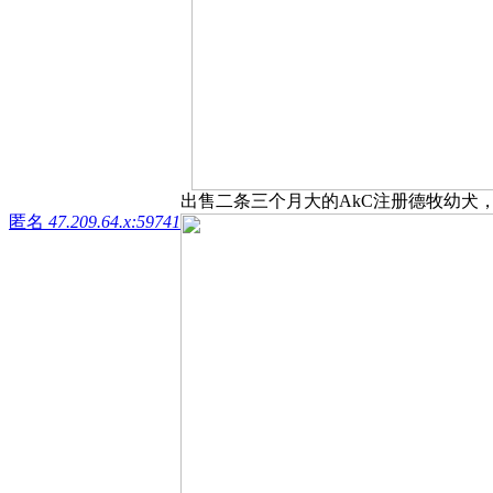
出售二条三个月大的AkC注册德牧幼犬，女，每
匿名
47.209.64.x:59741