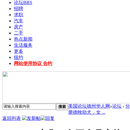
论坛
BBS
招聘
求职
汽车
房产
二手
热点新闻
生活服务
更多
纽约
网站使用协议 合约
美国论坛德州华人网
»
论坛
›
分
搜索
册德牧幼犬，女 ...
返回列表