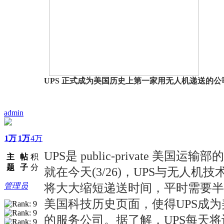
UPS 正式成为美国历史上第一家用无人机递送的公
admin
1万
1万
4万
UPS是 public-private 
主
帖
积
题
子
分
就在今天(3/26)，UPS与无人机技术
管理员
将大大缩短递送时间，平时需要半
美国科技历史页面，使得UPS成
的服务公司。据了解，UPS每天将计