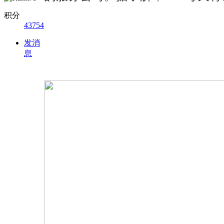
积分
43754
发消
息