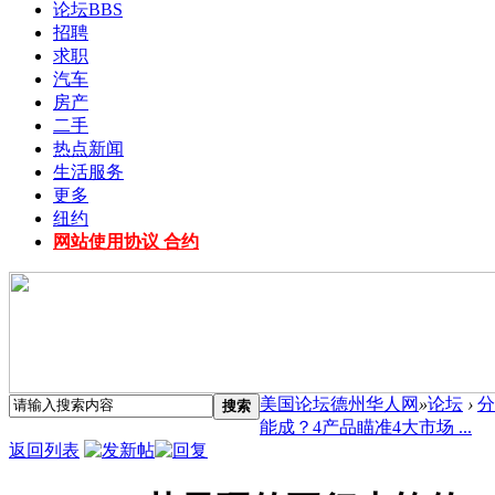
论坛
BBS
招聘
求职
汽车
房产
二手
热点新闻
生活服务
更多
纽约
网站使用协议 合约
美国论坛德州华人网
»
论坛
›
分
搜索
能成？4产品瞄准4大市场 ...
返回列表