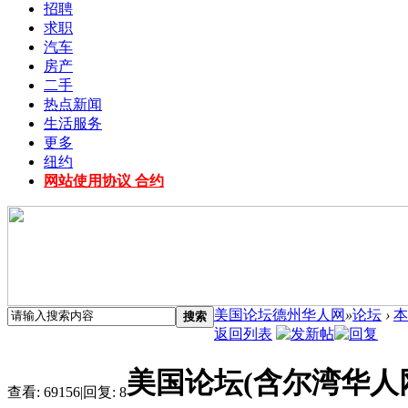
招聘
求职
汽车
房产
二手
热点新闻
生活服务
更多
纽约
网站使用协议 合约
美国论坛德州华人网
»
论坛
›
本
搜索
返回列表
美国论坛(含尔湾华人
查看:
69156
|
回复:
8