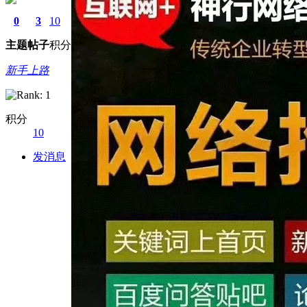
0
3
10
主题
帖子
积分
新手上路
积分
10
发消息