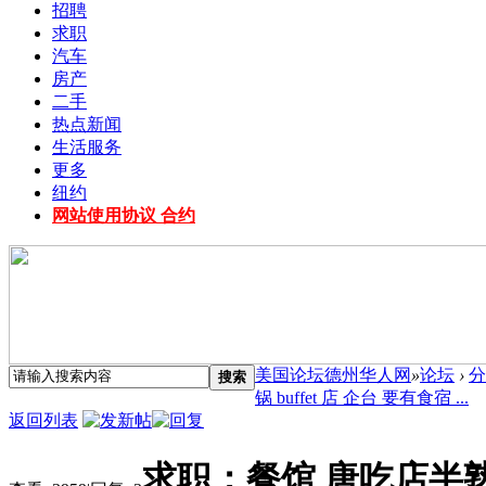
招聘
求职
汽车
房产
二手
热点新闻
生活服务
更多
纽约
网站使用协议 合约
美国论坛德州华人网
»
论坛
›
分
搜索
锅 buffet 店 企台 要有食宿 ...
返回列表
求职：餐馆 唐吃店半熟手