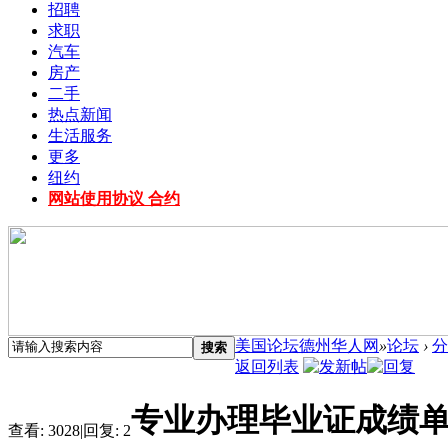
招聘
求职
汽车
房产
二手
热点新闻
生活服务
更多
纽约
网站使用协议 合约
美国论坛德州华人网
»
论坛
›
分
搜索
返回列表
专业办理毕业证成绩
查看:
3028
|
回复:
2