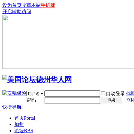
设为首页
收藏本站
手机版
开启辅助访问
找
自动登录
密码
立
登录
快捷导航
首页
Portal
加州
论坛
BBS