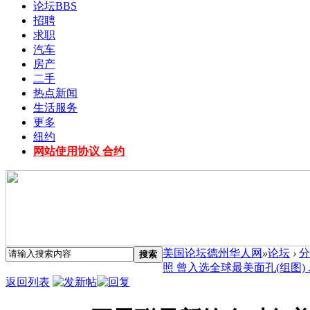
论坛
BBS
招聘
求职
汽车
房产
二手
热点新闻
生活服务
更多
纽约
网站使用协议 合约
美国论坛德州华人网
»
论坛
›
分
搜索
照 曾入选全球最美面孔(组图) ..
返回列表