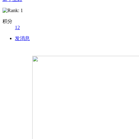
团风论坛
团风社区
积分
12
团风贴吧
发消息
团风风云网