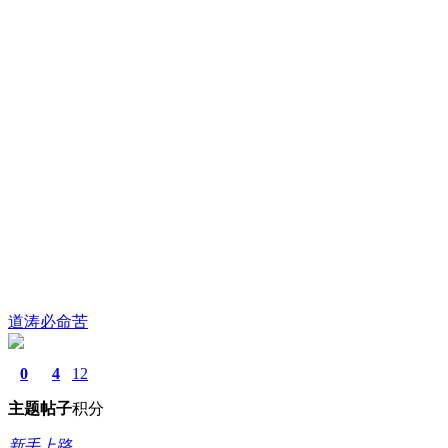
道涛必命苦
0
4
12
主题
帖子
积分
新手上路