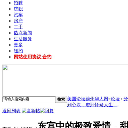
招聘
求职
汽车
房产
二手
热点新闻
生活服务
更多
纽约
网站使用协议 合约
美国论坛德州华人网
»
论坛
›
分
搜索
到心坎，虐到怀疑人生 ...
返回列表
东宫中的极致爱情，