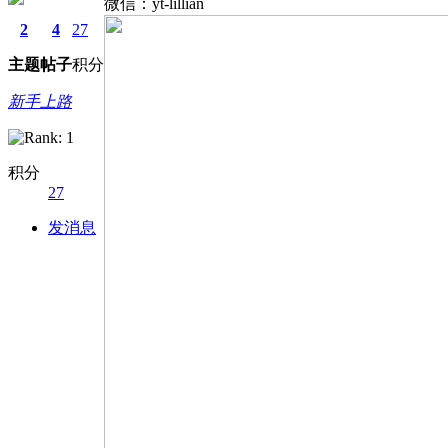
微信：yt-lillian
2
4
27
主题
帖子
积分
新手上路
积分
27
发消息