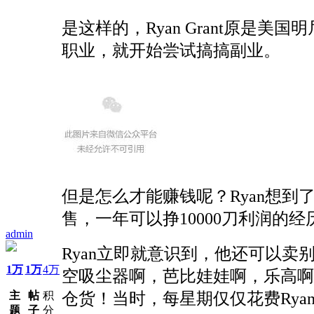
是这样的，Ryan Grant原
职业，就开始尝试搞搞副业。
但是怎么才能赚钱呢？Ryan想
售，一年可以挣10000刀利润的经
admin
Ryan立即就意识到，他还可以
1万
1万
4万
空吸尘器啊，芭比娃娃啊，乐高啊
主
帖
积
仓货！当时，每星期仅仅花费Ryan
题
子
分