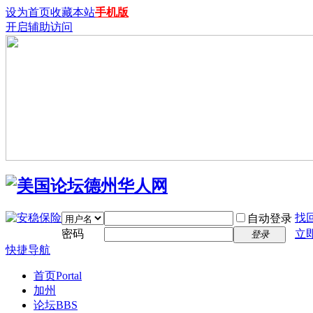
设为首页
收藏本站
手机版
开启辅助访问
找
自动登录
密码
立
登录
快捷导航
首页
Portal
加州
论坛
BBS