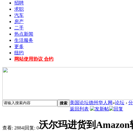
招聘
求职
汽车
房产
二手
热点新闻
生活服务
更多
纽约
网站使用协议 合约
美国论坛德州华人网
»
论坛
›
分
搜索
返回列表
沃尔玛进货到Amazon
查看:
2884
|
回复:
0